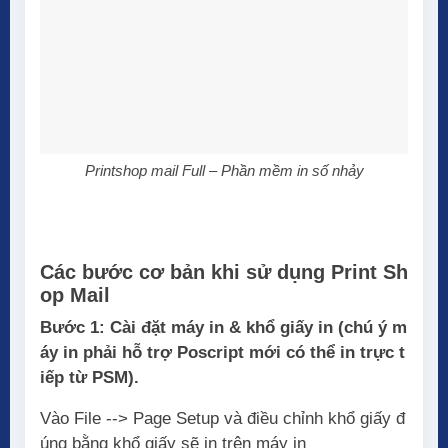
Printshop mail Full – Phần mềm in số nhảy
Các bước cơ bản khi sử dụng Print Sh
op Mail
Bước 1: Cài đặt máy in & khổ giấy in (chú ý m
áy in phải hỗ trợ Poscript mới có thể in trực t
iếp từ PSM).
Vào File --> Page Setup và điều chỉnh khổ giấy đ
úng bằng khổ giấy sẽ in trên máy in