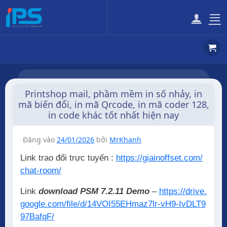
Bỏ
qua
nội
dung
Printshop mail, phầm mềm in số nhảy, in
mã biến đổi, in mã Qrcode, in mã coder 128,
in code khác tốt nhất hiện nay
Đăng vào
24/01/2026
bởi
MrKhanh
Link trao đổi trực tuyến :
https://giainoffset.com/
chat-room/
Link
download PSM 7.2.11 Demo
–
https://drive.
google.com/file/d/14VOI55EHmaz7lr-vH9-IvDLT9
97BafqF/