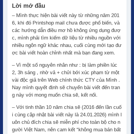
Lời mở đầu
– Mình thực hiện bài viết này từ những năm 201
6, khi đó Printshop mail chưa được phổ biến, và
các hướng dẫn điều mơ hồ không ứng dụng đượ
c, mình phải tìm kiếm dữ liệu từ nhiều nguồn với
nhiều ngôn ngữ khác nhau, cuối cùng mới tạo đư
ợc bài viết hoàn chỉnh nhất mà bạn đang xem.
– Vì một số nguyên nhân như : bị làm phiền lúc
2, 3h sáng , nhờ vả + chửi bới xúc phạm từ một
vài độc giả trên Web chính thức CTY của Mình .
Nay mình quyết định sẽ chuyển bài viết đến tran
g này với mong muốn chia sẽ, kết nối.
– Với tinh thần 10 năm chia sẽ (2016 đến lần cuố
i cùng cập nhật bài viết này là 24.01.2026) mình l
uôn chủ đích chia sẽ miễn phí cho toàn bộ cho n
gười Việt Nam, nên cam kết “không mua bán bất