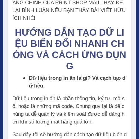
ĂNG CHÍNH CỦA PRINT SHOP MAIL. HÃY ĐỂ
LẠI BÌNH LUẬN NẾU BẠN THẤY BÀI VIẾT HỮU
ÍCH NHÉ!
HƯỚNG DẪN TẠO DỮ LI
ỆU BIẾN ĐỔI NHANH CH
ÓNG VÀ CÁCH ỨNG DỤN
G
Dữ liệu trong in ấn là gì? Và cạch tạo d
ữ liệu:
Dữ liệu trong in ấn là phần thông tin, ký tự, mã s
ố, hoặc là những mã code. Chung quy lại là để c
húng ta dễ quản lý và kiểm soát được dễ dàng h
ơn khi số lượng mặt hàng quá lớn.
Sau đây tôi sẽ hướng dẫn cách tạo dữ liệu biến đ