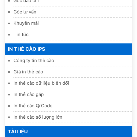
Góc báo chí
Góc tư vấn
Khuyến mãi
Tin tức
IN THẺ CÀO IPS
Công ty tin thẻ cào
Giá in thẻ cào
In thẻ cào dữ liệu biến đổi
In thẻ cào gấp
In thẻ cào QrCode
In thẻ cào số lượng lớn
TÀI LIỆU