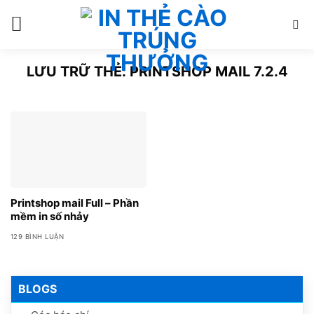
Bỏ
qua
nội
dung
LƯU TRỮ THẺ:
PRINTSHOP MAIL 7.2.4
Printshop mail Full – Phần
mềm in số nhảy
129 BÌNH LUẬN
BLOGS