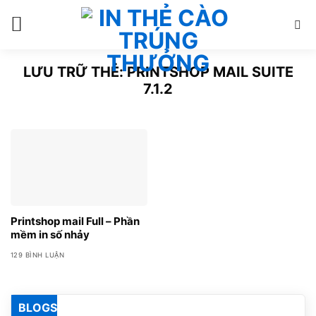
Bỏ
qua
nội
dung
LƯU TRỮ THẺ:
PRINTSHOP MAIL SUITE
7.1.2
Printshop mail Full – Phần
mềm in số nhảy
129 BÌNH LUẬN
BLOGS