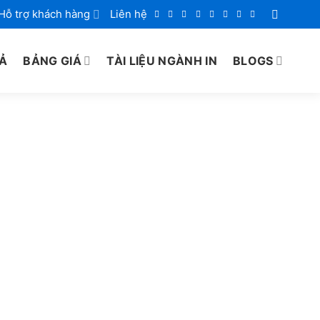
Hỗ trợ khách hàng
Liên hệ
IẢ
BẢNG GIÁ
TÀI LIỆU NGÀNH IN
BLOGS