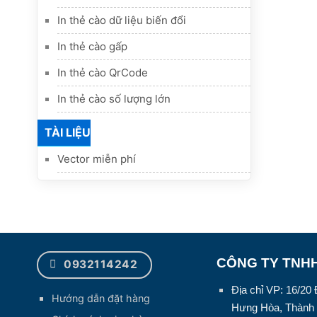
In thẻ cào dữ liệu biến đổi
In thẻ cào gấp
In thẻ cào QrCode
In thẻ cào số lượng lớn
TÀI LIỆU
Vector miễn phí
CÔNG TY TNHH
0932114242
Địa chỉ VP: 16/2
Hướng dẫn đặt hàng
Hưng Hòa, Thành 