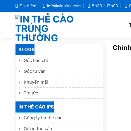
Bỏ
Địa điểm
info@vinaips.com
8h00 - 17h00
qua
nội
dung
Chính
BLOGS
Góc báo chí
Góc tư vấn
Khuyến mãi
Tin tức
IN THẺ CÀO IPS
Công ty tin thẻ cào
Giá in thẻ cào