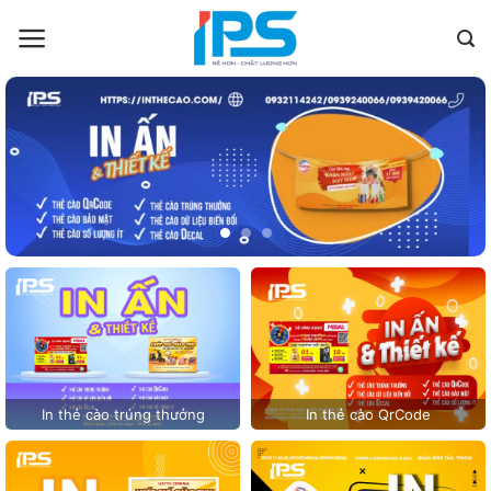
Bỏ
qua
nội
dung
In thẻ cào trúng thưởng
In thẻ cào QrCode