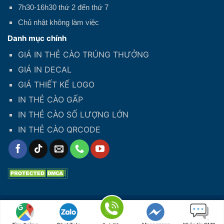
7h30-16h30 thứ 2 đến thứ 7
Chủ nhật không làm việc
Danh mục chính
GIÁ IN THẺ CÀO TRÚNG THƯỞNG
GIÁ IN DECAL
GIÁ THIẾT KẾ LOGO
IN THẺ CÀO GẤP
IN THẺ CÀO SỐ LƯỢNG LỚN
IN THẺ CÀO QRCODE
Hotline: 02822077879
Copyright 2026 © CÔNG TY TNHH SX THƯƠNG MẠI IPS