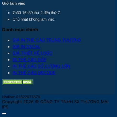
Giờ làm việc
7h30-16h30 thứ 2 đến thứ 7
Chủ nhật không làm việc
Danh mục chính
GIÁ IN THẺ CÀO TRÚNG THƯỞNG
GIÁ IN DECAL
GIÁ THIẾT KẾ LOGO
IN THẺ CÀO GẤP
IN THẺ CÀO SỐ LƯỢNG LỚN
IN THẺ CÀO QRCODE
Hotline: 02822077879
Copyright 2026 © CÔNG TY TNHH SX THƯƠNG MẠI
IPS