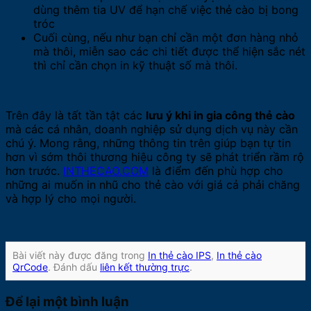
dùng thêm tia UV để hạn chế việc thẻ cào bị bong
tróc
Cuối cùng, nếu như bạn chỉ cần một đơn hàng nhỏ
mà thôi, miễn sao các chi tiết được thể hiện sắc nét
thì chỉ cần chọn in kỹ thuật số mà thôi.
Trên đây là tất tần tật các
lưu ý khi in gia công thẻ cào
mà các cá nhân, doanh nghiệp sử dụng dịch vụ này cần
chú ý. Mong rằng, những thông tin trên giúp bạn tự tin
hơn vì sớm thôi thương hiệu công ty sẽ phát triển rầm rộ
hơn trước.
INTHECAO.COM
là điểm đến phù hợp cho
những ai muốn in nhũ cho thẻ cào với giá cả phải chăng
và hợp lý cho mọi người.
Bài viết này được đăng trong
In thẻ cào IPS
,
In thẻ cào
QrCode
. Đánh dấu
liên kết thường trực
.
Để lại một bình luận