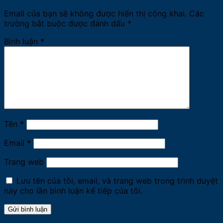
Email của bạn sẽ không được hiển thị công khai.
Các
trường bắt buộc được đánh dấu
*
Bình luận
*
Tên
*
Email
*
Trang web
Lưu tên của tôi, email, và trang web trong trình duyệt
này cho lần bình luận kế tiếp của tôi.