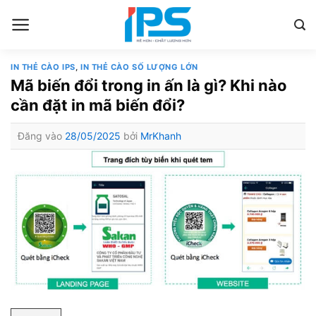
Bỏ
qua
nội
dung
IN THẺ CÀO IPS
,
IN THẺ CÀO SỐ LƯỢNG LỚN
Mã biến đổi trong in ấn là gì? Khi nào
cần đặt in mã biến đổi?
Đăng vào
28/05/2025
bởi
MrKhanh