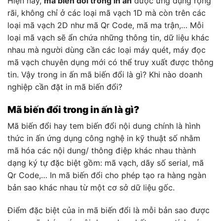
Hiện nay,
mã biến đổi trong in ấn
được ứng dụng rộng
rãi, không chỉ ở các loại mã vạch 1D mà còn trên các
loại mã vạch 2D như mã Qr Code, mã ma trận,… Mỗi
loại mã vạch sẽ ẩn chứa những thông tin, dữ liệu khác
nhau mà người dùng cần các loại máy quét, máy đọc
mã vạch chuyên dụng mới có thể truy xuất được thông
tin. Vậy trong in ấn mã biến đổi là gì? Khi nào doanh
nghiệp cần đặt in mã biến đổi?
Mã biến đổi trong in ấn là gì?
Mã biến đổi hay tem biến đổi nội dung chính là hình
thức in ấn ứng dụng công nghệ in kỹ thuật số nhằm
mã hóa các nội dung/ thông điệp khác nhau thành
dạng ký tự đặc biệt gồm: mã vạch, dãy số serial, mã
Qr Code,… In mã biến đổi cho phép tạo ra hàng ngàn
bản sao khác nhau từ một cơ sở dữ liệu gốc.
Điểm đặc biệt của in mã biến đổi là mỗi bản sao được