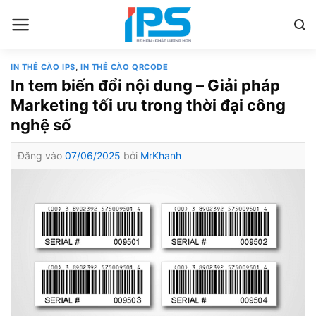
Bỏ
qua
nội
dung
IN THẺ CÀO IPS
,
IN THẺ CÀO QRCODE
In tem biến đổi nội dung – Giải pháp
Marketing tối ưu trong thời đại công
nghệ số
Đăng vào
07/06/2025
bởi
MrKhanh