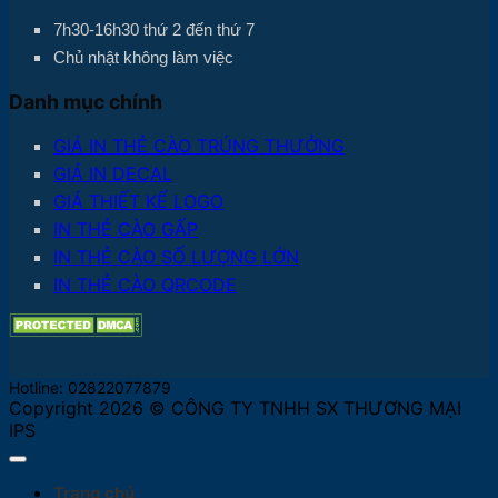
7h30-16h30 thứ 2 đến thứ 7
Chủ nhật không làm việc
Danh mục chính
GIÁ IN THẺ CÀO TRÚNG THƯỞNG
GIÁ IN DECAL
GIÁ THIẾT KẾ LOGO
IN THẺ CÀO GẤP
IN THẺ CÀO SỐ LƯỢNG LỚN
IN THẺ CÀO QRCODE
Hotline: 02822077879
Copyright 2026 © CÔNG TY TNHH SX THƯƠNG MẠI
IPS
Trang chủ