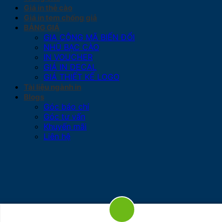
Giá in thẻ cào
Giá in tem chống giả
BẢNG GIÁ
GIA CÔNG MÃ BIẾN ĐỔI
NHŨ BẠC CÀO
IN VOUCHER
GIÁ IN DECAL
GIÁ THIẾT KẾ LOGO
Tài liệu ngành in
Blogs
Góc báo chí
Góc tư vấn
Khuyến mãi
Liên hệ