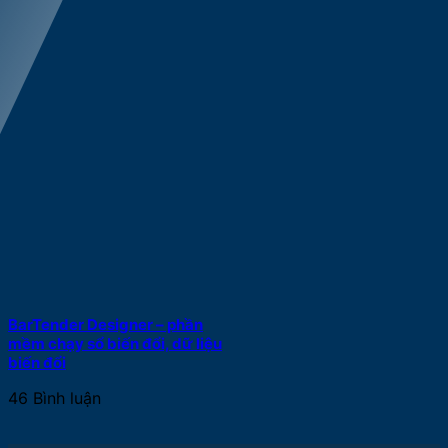
BarTender Designer – phần
mềm chạy sổ biến đổi, dữ liệu
biến đổi
46 Bình luận