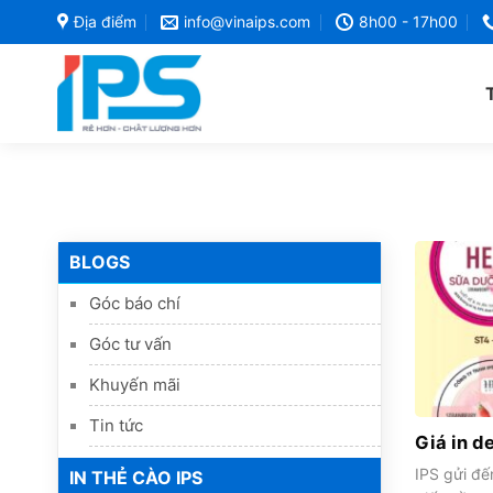
Bỏ
Địa điểm
info@vinaips.com
8h00 - 17h00
qua
nội
dung
BLOGS
Góc báo chí
Góc tư vấn
Khuyến mãi
Tin tức
Giá in d
IPS gửi đế
IN THẺ CÀO IPS