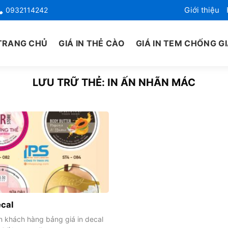
Giới thiệu
0932114242
TRANG CHỦ
GIÁ IN THẺ CÀO
GIÁ IN TEM CHỐNG G
LƯU TRỮ THẺ:
IN ẤN NHÃN MÁC
ecal
n khách hàng bảng giá in decal