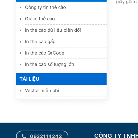
giấy gồm :
Công ty tin thẻ cào
Giá in thẻ cào
In thẻ cào dữ liệu biến đổi
In thẻ cào gấp
In thẻ cào QrCode
In thẻ cào số lượng lớn
TÀI LIỆU
Vector miễn phí
CÔNG TY TNHH
0932114242