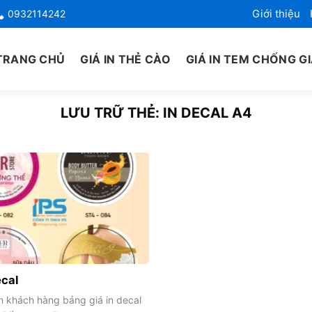
Giới thiệu
0932114242
TRANG CHỦ
GIÁ IN THẺ CÀO
GIÁ IN TEM CHỐNG G
LƯU TRỮ THẺ:
IN DECAL A4
ecal
n khách hàng bảng giá in decal