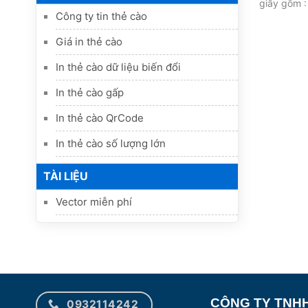
giấy gồm :
Công ty tin thẻ cào
Giá in thẻ cào
In thẻ cào dữ liệu biến đổi
In thẻ cào gấp
In thẻ cào QrCode
In thẻ cào số lượng lớn
TÀI LIỆU
Vector miễn phí
CÔNG TY TNHH
0932114242