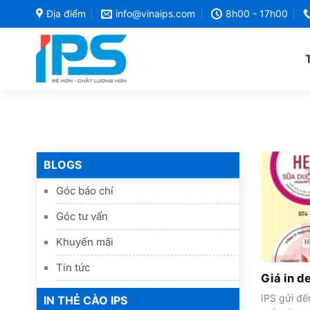
Bỏ
Địa điểm
info@vinaips.com
8h00 - 17h00
qua
nội
dung
BLOGS
Góc báo chí
Góc tư vấn
Khuyến mãi
Tin tức
Giá in d
IPS gửi đế
IN THẺ CÀO IPS