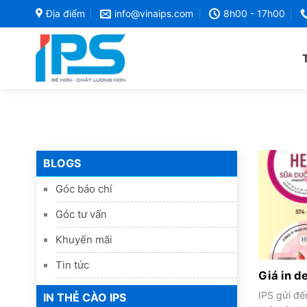
Bỏ
Địa điểm
info@vinaips.com
8h00 - 17h00
qua
nội
dung
BLOGS
Góc báo chí
Góc tư vấn
Khuyến mãi
Tin tức
Giá in d
IPS gửi đế
IN THẺ CÀO IPS