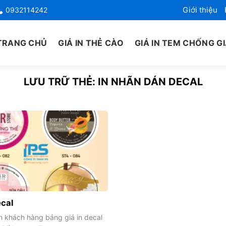
Giới thiệu
0932114242
TRANG CHỦ
GIÁ IN THẺ CÀO
GIÁ IN TEM CHỐNG G
LƯU TRỮ THẺ:
IN NHÃN DÁN DECAL
ecal
n khách hàng bảng giá in decal