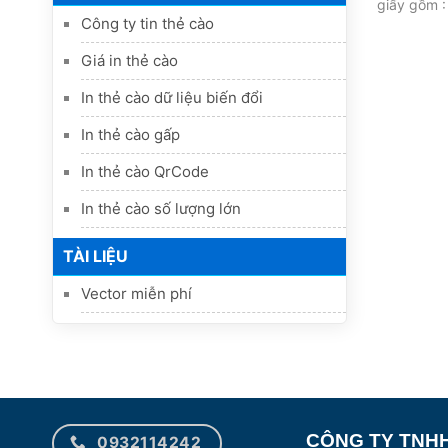
giấy gồm :
Công ty tin thẻ cào
Giá in thẻ cào
In thẻ cào dữ liệu biến đổi
In thẻ cào gấp
In thẻ cào QrCode
In thẻ cào số lượng lớn
TÀI LIỆU
Vector miễn phí
CÔNG TY TNHH
0932114242