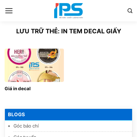
Bỏ
qua
nội
dung
LƯU TRỮ THẺ:
IN TEM DECAL GIẤY
Giá in decal
BLOGS
Góc báo chí