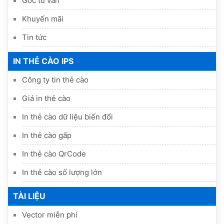
Góc tư vấn
Khuyến mãi
Tin tức
IN THẺ CÀO IPS
Công ty tin thẻ cào
Giá in thẻ cào
In thẻ cào dữ liệu biến đổi
In thẻ cào gấp
In thẻ cào QrCode
In thẻ cào số lượng lớn
TÀI LIỆU
Vector miễn phí