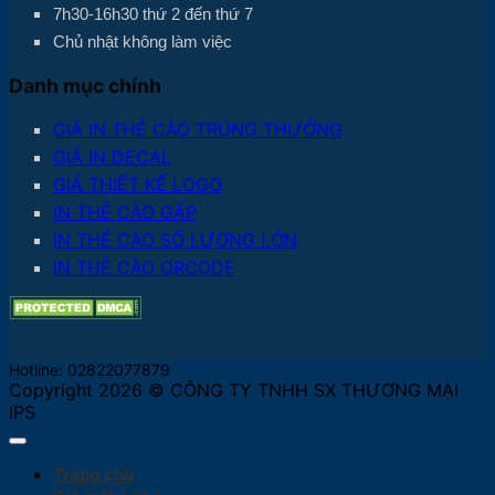
7h30-16h30 thứ 2 đến thứ 7
Chủ nhật không làm việc
Danh mục chính
GIÁ IN THẺ CÀO TRÚNG THƯỞNG
GIÁ IN DECAL
GIÁ THIẾT KẾ LOGO
IN THẺ CÀO GẤP
IN THẺ CÀO SỐ LƯỢNG LỚN
IN THẺ CÀO QRCODE
Hotline: 02822077879
Copyright 2026 © CÔNG TY TNHH SX THƯƠNG MẠI
IPS
Trang chủ