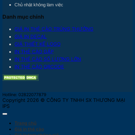
Chủ nhật không làm việc
Danh mục chính
GIÁ IN THẺ CÀO TRÚNG THƯỞNG
GIÁ IN DECAL
GIÁ THIẾT KẾ LOGO
IN THẺ CÀO GẤP
IN THẺ CÀO SỐ LƯỢNG LỚN
IN THẺ CÀO QRCODE
Hotline: 02822077879
Copyright 2026 © CÔNG TY TNHH SX THƯƠNG MẠI
IPS
Trang chủ
Giá in thẻ cào