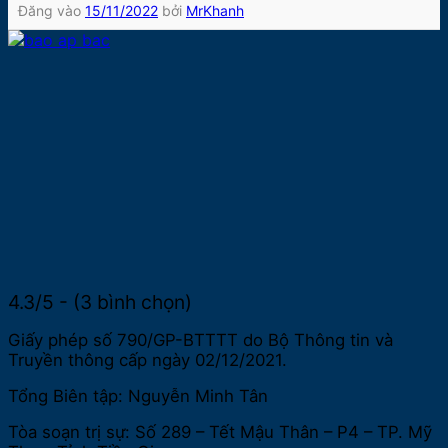
Đăng vào
15/11/2022
bởi
MrKhanh
4.3/5 - (3 bình chọn)
Giấy phép số 790/GP-BTTTT do Bộ Thông tin và
Truyền thông cấp ngày 02/12/2021.
Tổng Biên tập: Nguyễn Minh Tân
Tòa soạn trị sự: Số 289 – Tết Mậu Thân – P4 – TP. Mỹ