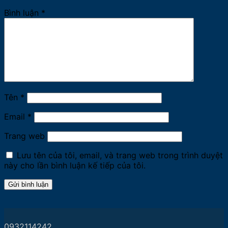
Bình luận
*
Tên
*
Email
*
Trang web
Lưu tên của tôi, email, và trang web trong trình duyệt
này cho lần bình luận kế tiếp của tôi.
0932114242