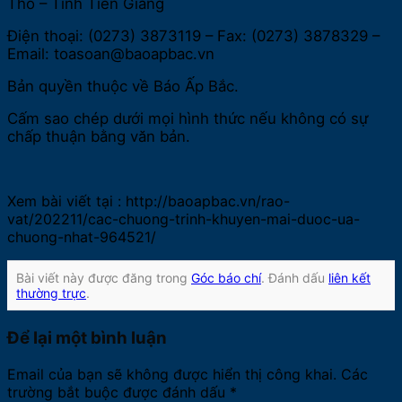
Tho – Tỉnh Tiền Giang
Điện thoại: (0273) 3873119 – Fax: (0273) 3878329 –
Email: toasoan@baoapbac.vn
Bản quyền thuộc về Báo Ấp Bắc.
Cấm sao chép dưới mọi hình thức nếu không có sự
chấp thuận bằng văn bản.
Xem bài viết tại : http://baoapbac.vn/rao-
vat/202211/cac-chuong-trinh-khuyen-mai-duoc-ua-
chuong-nhat-964521/
Bài viết này được đăng trong
Góc báo chí
. Đánh dấu
liên kết
thường trực
.
Để lại một bình luận
Email của bạn sẽ không được hiển thị công khai.
Các
trường bắt buộc được đánh dấu
*