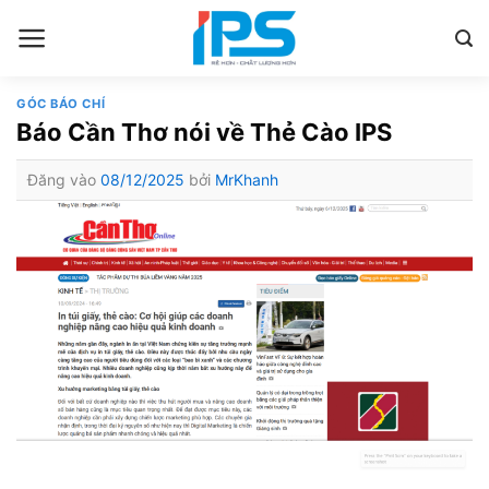
Bỏ
qua
nội
dung
GÓC BÁO CHÍ
Báo Cần Thơ nói về Thẻ Cào IPS
Đăng vào
08/12/2025
bởi
MrKhanh