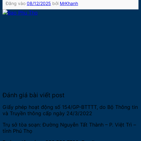
Đăng vào
08/12/2025
bởi
MrKhanh
Đánh giá bài viết post
Giấy phép hoạt động số 154/GP-BTTTT, do Bộ Thông tin
và Truyền thông cấp ngày 24/3/2022
Trụ sở tòa soạn: Đường Nguyễn Tất Thành – P. Việt Trì –
tỉnh Phú Thọ