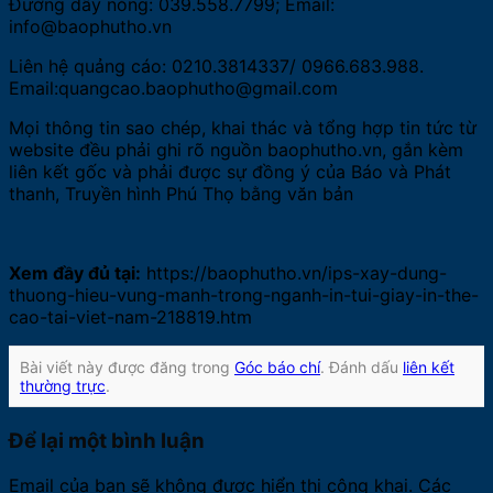
Đường dây nóng: 039.558.7799; Email:
info@baophutho.vn
Liên hệ quảng cáo: 0210.3814337/ 0966.683.988.
Email:quangcao.baophutho@gmail.com
Mọi thông tin sao chép, khai thác và tổng hợp tin tức từ
website đều phải ghi rõ nguồn baophutho.vn, gắn kèm
liên kết gốc và phải được sự đồng ý của Báo và Phát
thanh, Truyền hình Phú Thọ bằng văn bản
Xem đầy đủ tại:
https://baophutho.vn/ips-xay-dung-
thuong-hieu-vung-manh-trong-nganh-in-tui-giay-in-the-
cao-tai-viet-nam-218819.htm
Bài viết này được đăng trong
Góc báo chí
. Đánh dấu
liên kết
thường trực
.
Để lại một bình luận
Email của bạn sẽ không được hiển thị công khai.
Các