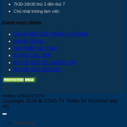
7h30-16h30 thứ 2 đến thứ 7
Chủ nhật không làm việc
Danh mục chính
GIÁ IN THẺ CÀO TRÚNG THƯỞNG
GIÁ IN DECAL
GIÁ THIẾT KẾ LOGO
IN THẺ CÀO GẤP
IN THẺ CÀO SỐ LƯỢNG LỚN
IN THẺ CÀO QRCODE
Hotline: 02822077879
Copyright 2026 © CÔNG TY TNHH SX THƯƠNG MẠI
IPS
Trang chủ