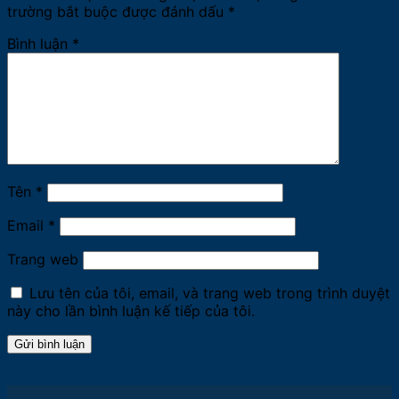
trường bắt buộc được đánh dấu
*
Bình luận
*
Tên
*
Email
*
Trang web
Lưu tên của tôi, email, và trang web trong trình duyệt
này cho lần bình luận kế tiếp của tôi.