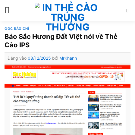
Bỏ
qua
nội
dung
GÓC BÁO CHÍ
Báo Sắc Hương Đất Việt nói về Thẻ
Cào IPS
Đăng vào
08/12/2025
bởi
MrKhanh