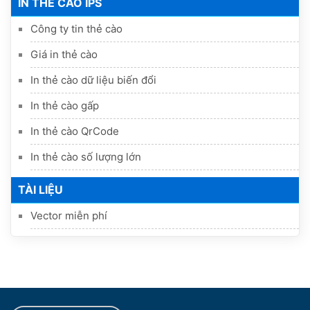
IN THẺ CÀO IPS
Công ty tin thẻ cào
Giá in thẻ cào
In thẻ cào dữ liệu biến đổi
In thẻ cào gấp
In thẻ cào QrCode
In thẻ cào số lượng lớn
TÀI LIỆU
Vector miễn phí