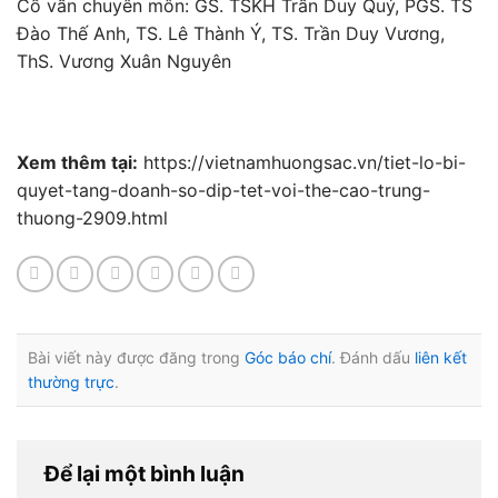
Cố vấn chuyên môn: GS. TSKH Trần Duy Quý, PGS. TS
Đào Thế Anh, TS. Lê Thành Ý, TS. Trần Duy Vương,
ThS. Vương Xuân Nguyên
Xem thêm tại:
https://vietnamhuongsac.vn/tiet-lo-bi-
quyet-tang-doanh-so-dip-tet-voi-the-cao-trung-
thuong-2909.html
Bài viết này được đăng trong
Góc báo chí
. Đánh dấu
liên kết
thường trực
.
Để lại một bình luận