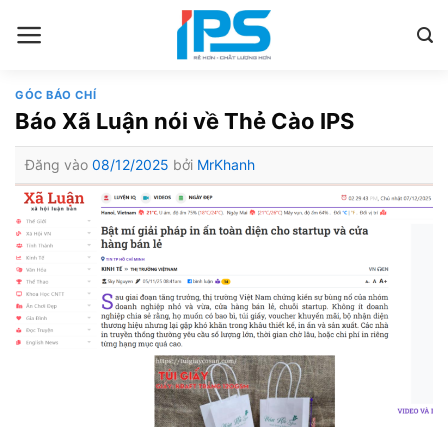
Bỏ
qua
nội
dung
GÓC BÁO CHÍ
Báo Xã Luận nói về Thẻ Cào IPS
Đăng vào
08/12/2025
bởi
MrKhanh