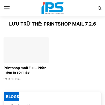
Bỏ
qua
nội
dung
LƯU TRỮ THẺ:
PRINTSHOP MAIL 7.2.6
Printshop mail Full – Phần
mềm in số nhảy
129 BÌNH LUẬN
BLOGS