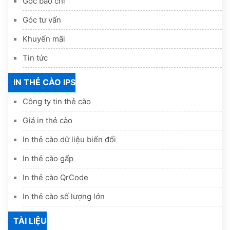
Góc báo chí
Góc tư vấn
Khuyến mãi
Tin tức
IN THẺ CÀO IPS
Công ty tin thẻ cào
Giá in thẻ cào
In thẻ cào dữ liệu biến đổi
In thẻ cào gấp
In thẻ cào QrCode
In thẻ cào số lượng lớn
TÀI LIỆU