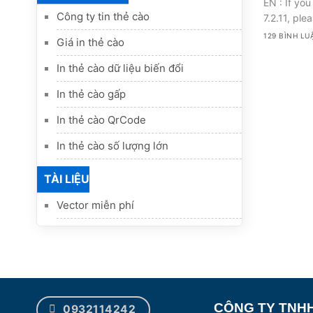
EN : If yo
Công ty tin thẻ cào
7.2.11, ple
129 BÌNH LU
Giá in thẻ cào
In thẻ cào dữ liệu biến đổi
In thẻ cào gấp
In thẻ cào QrCode
In thẻ cào số lượng lớn
TÀI LIỆU
Vector miễn phí
CÔNG TY TNHH
0932114242