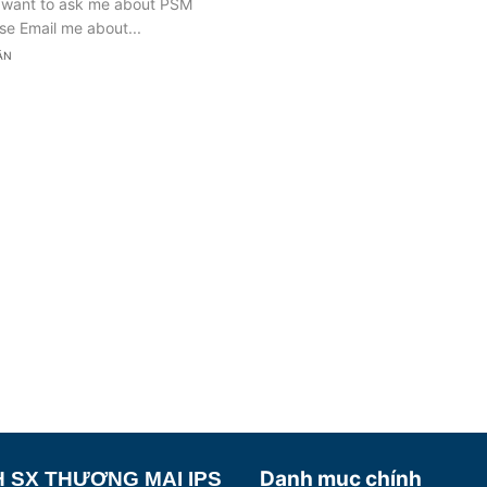
u want to ask me about PSM
ase Email me about...
ẬN
Danh mục chính
 SX THƯƠNG MẠI IPS