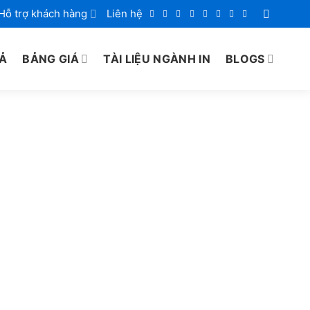
Hỗ trợ khách hàng
Liên hệ
IẢ
BẢNG GIÁ
TÀI LIỆU NGÀNH IN
BLOGS