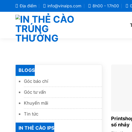
Bỏ
Địa điểm
info@vinaips.com
8h00 - 17h00
qua
nội
dung
BLOGS
Góc báo chí
Góc tư vấn
Khuyến mãi
Tin tức
Printsho
số nhảy
IN THẺ CÀO IPS