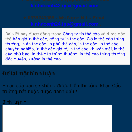
kinhdoanh42.ips@gmail.com
.
+ 0939240066 - Ms Ngọc Nữ - Email :
kinhdoanh24.ips@gmail.com
.
Bài viết này được đăng trong
Công ty tin thẻ cào
và được gắn
thẻ
báo giá in thẻ cào
,
công ty in thẻ cào
,
Giá in thẻ cào trúng
thưởng
,
in ấn thẻ cào
,
in phủ thẻ cào
,
in thẻ cào
,
in thẻ cào
chuyên nghiệp
,
in thẻ cào giá rẻ
,
in thẻ cào khuyến mãi
,
in thẻ
cào phủ bạc
,
In thẻ cào trúng thưởng
,
in thẻ cào trúng thưởng
độc quyền
,
xưởng in thẻ cào
.
Để lại một bình luận
Email của bạn sẽ không được hiển thị công khai.
Các
trường bắt buộc được đánh dấu
*
Bình luận
*