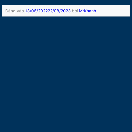
Đăng vào
13/06/2022
22/08/2023
bởi
MrKhanh