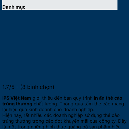
Danh mục
1.7/5 - (8 bình chọn)
IPS Việt Nam
giới thiệu đến bạn quy trình
in ấn thẻ cào
trúng thưởng
chất lượng. Thông qua tấm thẻ cào mang
lại hiệu quả kinh doanh cho doanh nghiệp.
Hiện nay, rất nhiều các doanh nghiệp sử dụng thẻ cào
trúng thưởng trong các đợt khuyến mãi của công ty. Đây
là một trong những hình thức quảng bá sản phẩm hiệu