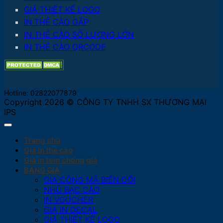
GIÁ THIẾT KẾ LOGO
IN THẺ CÀO GẤP
IN THẺ CÀO SỐ LƯỢNG LỚN
IN THẺ CÀO QRCODE
Hotline: 02822077879
Copyright 2026 © CÔNG TY TNHH SX THƯƠNG MẠI
IPS
Trang chủ
Giá in thẻ cào
Giá in tem chống giả
BẢNG GIÁ
GIA CÔNG MÃ BIẾN ĐỔI
NHŨ BẠC CÀO
IN VOUCHER
GIÁ IN DECAL
GIÁ THIẾT KẾ LOGO