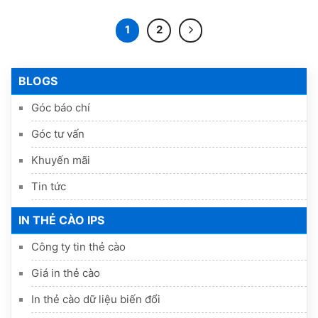
1
2
BLOGS
Góc báo chí
Góc tư vấn
Khuyến mãi
Tin tức
IN THẺ CÀO IPS
Công ty tin thẻ cào
Giá in thẻ cào
In thẻ cào dữ liệu biến đổi