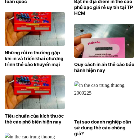
toàn quốc
Bật mí địa điểm in thẻ cào
phủ bạc giá rẻ uy tín tại TP
HCM
Những rủi ro thường gặp
khi in và triển khai chương
trình thẻ cào khuyến mại
Quy cách in ấn thẻ cào bảo
hành hiện nay
Tiêu chuẩn của kích thước
thẻ cào phổ biến hiện nay
Tại sao doanh nghiệp cần
sử dụng thẻ cào chống
giả?