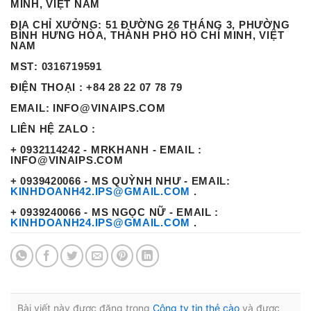
MINH, VIỆT NAM
ĐỊA CHỈ XƯỞNG
: 51 ĐƯỜNG 26 THÁNG 3, PHƯỜNG
BÌNH HƯNG HÒA, THÀNH PHỐ HỒ CHÍ MINH, VIỆT
NAM
MST
: 0316719591
ĐIỆN THOẠI
: +84 28 22 07 78 79
EMAIL
: INFO@VINAIPS.COM
LIÊN HỆ ZALO :
+ 0932114242 - MRKHANH - EMAIL :
INFO@VINAIPS.COM
+ 0939420066 - MS QUỲNH NHƯ - EMAIL:
KINHDOANH42.IPS@GMAIL.COM
.
+ 0939240066 - MS NGỌC NỮ - EMAIL :
KINHDOANH24.IPS@GMAIL.COM
.
Bài viết này được đăng trong
Công ty tin thẻ cào
và được