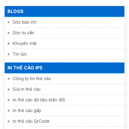
BLOGS
Góc báo chí
Góc tư vấn
Khuyến mãi
Tin tức
IN THẺ CÀO IPS
Công ty tin thẻ cào
Giá in thẻ cào
In thẻ cào dữ liệu biến đổi
In thẻ cào gấp
In thẻ cào QrCode