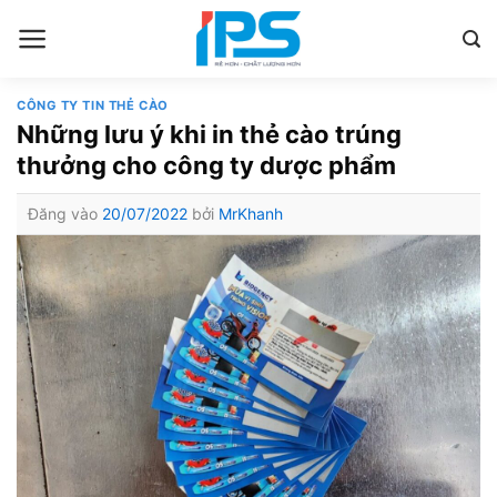
Bỏ
qua
nội
dung
CÔNG TY TIN THẺ CÀO
Những lưu ý khi in thẻ cào trúng
thưởng cho công ty dược phẩm
Đăng vào
20/07/2022
bởi
MrKhanh